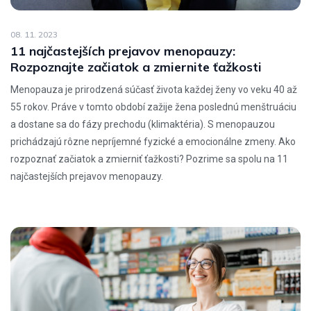
08. 11. 2023
11 najčastejších prejavov menopauzy:
Rozpoznajte začiatok a zmiernite ťažkosti
Menopauza je prirodzená súčasť života každej ženy vo veku 40 až
55 rokov. Práve v tomto období zažije žena poslednú menštruáciu
a dostane sa do fázy prechodu (klimaktéria). S menopauzou
prichádzajú rôzne nepríjemné fyzické a emocionálne zmeny. Ako
rozpoznať začiatok a zmierniť ťažkosti? Pozrime sa spolu na 11
najčastejších prejavov menopauzy.