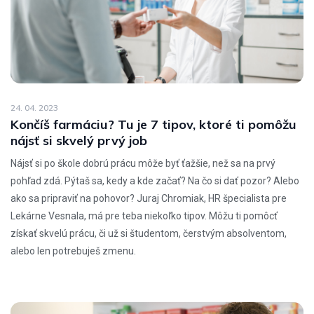
24. 04. 2023
Končíš farmáciu? Tu je 7 tipov, ktoré ti pomôžu
nájsť si skvelý prvý job
Nájsť si po škole dobrú prácu môže byť ťažšie, než sa na prvý
pohľad zdá. Pýtaš sa, kedy a kde začať? Na čo si dať pozor? Alebo
ako sa pripraviť na pohovor? Juraj Chromiak, HR špecialista pre
Lekárne Vesnala, má pre teba niekoľko tipov. Môžu ti pomôcť
získať skvelú prácu, či už si študentom, čerstvým absolventom,
alebo len potrebuješ zmenu.